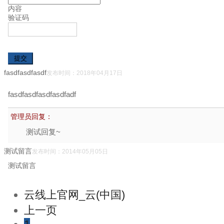
内容
验证码
fasdfasdfasdf
发布时间：2018年04月17日
fasdfasdfasdfasdfadf
管理员回复：
测试回复~
测试留言
发布时间：2014年05月05日
测试留言
云线上官网_云(中国)
上一页