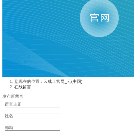
您现在的位置：
云线上官网_云(中国)
在线留言
发布新留言
留言主题
姓名
邮箱