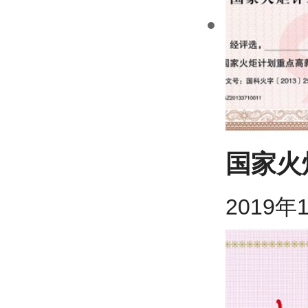
国家火
2019年