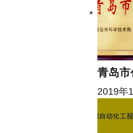
青岛市
2019年