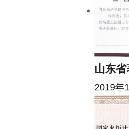
山东省
2019年