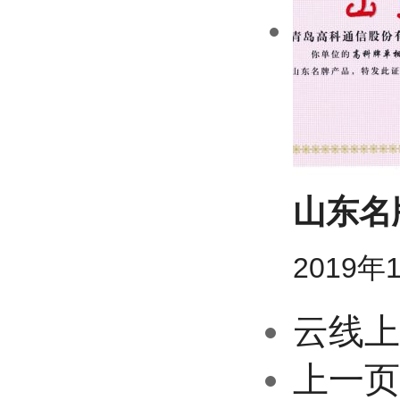
山东名
2019年
云线上
上一页