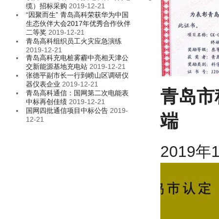
缆）招标采购
2019-12-21
“因聚而生” 青岛高科荣获华为中国
生态伙伴大会2017年优秀合作伙伴
二等奖
2019-12-21
青岛高科组织员工火灾应急演练
2019-12-21
青岛高科充电桩雾霾中亮相天津公
交新能源基地充电站
2019-12-21
张德平副市长一行到崂山区调研仪
器仪表企业
2019-12-21
青岛市
青岛高科通信：国网第二次电能表
中标再创佳绩
2019-12-21
国网四批通信项目中标公告
2019-
端
12-21
2019年