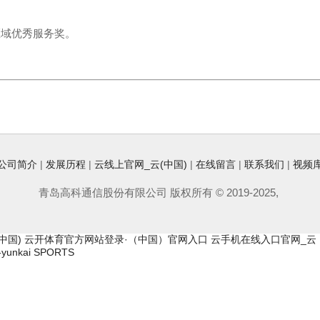
区域优秀服务奖。
公司简介
|
发展历程
|
云线上官网_云(中国)
|
在线留言
|
联系我们
|
视频
青岛高科通信股份有限公司 版权所有 © 2019-2025,
中国)
云开体育官方网站登录·（中国）官网入口
云手机在线入口官网_云
kai SPORTS