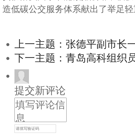
造低碳公交服务体系献出了举足轻
上一主题：张德平副市长
下一主题：青岛高科组织
提交新评论