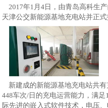
2017年1月4日，由青岛高科
天津公交新能源基地充电站并正式
新建成的新能源基地充电站共有充
448车次/日的充电运营能力，满
际先进的嵌入式软件技术，电压、