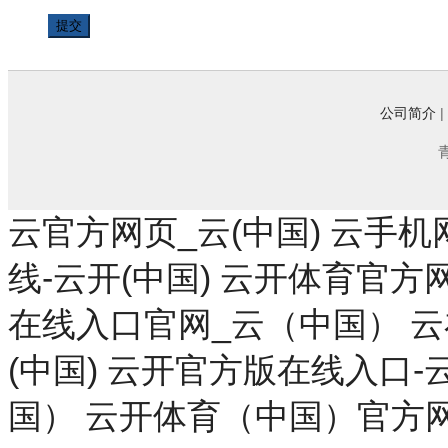
公司简介
|
云官方网页_云(中国)
云手机网
线-云开(中国)
云开体育官方
在线入口官网_云（中国）
云
(中国)
云开官方版在线入口-云
国）
云开体育（中国）官方网站-y